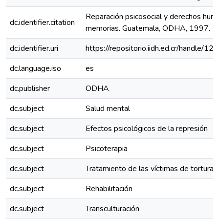
Reparación psicosocial y derechos hum
dc.identifier.citation
memorias. Guatemala, ODHA, 1997. 1
dc.identifier.uri
https://repositorio.iidh.ed.cr/handle
dc.language.iso
es
dc.publisher
ODHA
dc.subject
Salud mental
dc.subject
Efectos psicológicos de la represión
dc.subject
Psicoterapia
dc.subject
Tratamiento de las víctimas de tortura
dc.subject
Rehabilitación
dc.subject
Transculturación