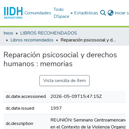
Todo
Comunidades
Estadísticas
Iniciar
DSpace
Inicio
LIBROS RECOMENDADOS
Libros recomendados
Reparación psicosocial y derechos humanos : memorias
Reparación psicosocial y derechos
humanos : memorias
Vista sencilla de ítem
dc.date.accessioned
2026-05-09T15:47:15Z
dc.date.issued
1997
REUNIÓN: Seminario Centroamericano 
dc.description
en el Contexto de la Violencia Organiza