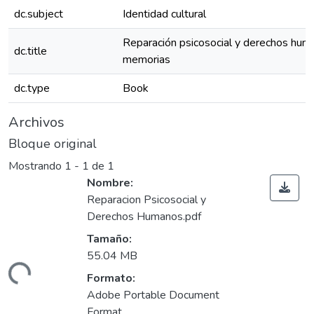
dc.subject
Identidad cultural
Reparación psicosocial y derechos hum
dc.title
memorias
dc.type
Book
Archivos
Bloque original
Mostrando
1 - 1 de 1
Nombre:
Reparacion Psicosocial y
Derechos Humanos.pdf
Tamaño:
55.04 MB
argando...
Formato:
Adobe Portable Document
Format