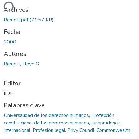
gando...
Archivos
Barnett.pdf
(71.57 KB)
Fecha
2000
Autores
Barnett, Lloyd G.
Editor
IIDH
Palabras clave
Universalidad de los derechos humanos
,
Protección
constitucional de los derechos humanos
,
Jurisprudencia
internacional
,
Profesión legal
,
Privy Council
,
Commonwealth