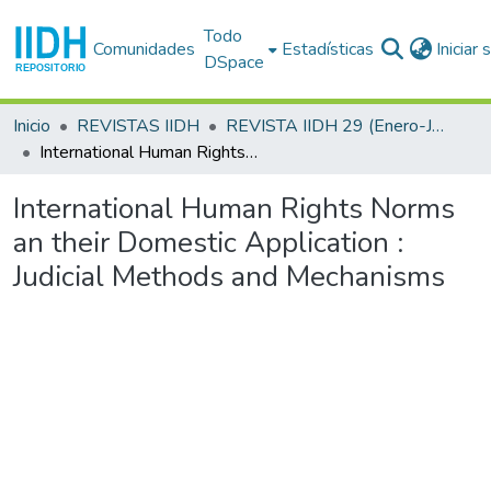
Todo
Comunidades
Estadísticas
Iniciar
DSpace
Inicio
REVISTAS IIDH
REVISTA IIDH 29 (Enero-Junio 2000)
International Human Rights Norms an their Domestic Application : Judicial Methods and Mechanisms
International Human Rights Norms
an their Domestic Application :
Judicial Methods and Mechanisms