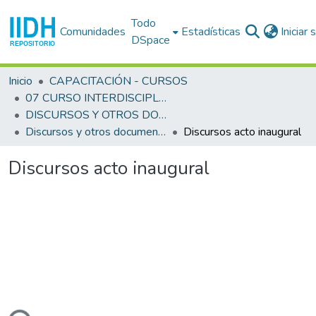
Todo
Comunidades
Estadísticas
Iniciar
DSpace
Inicio
CAPACITACIÓN - CURSOS
07 CURSO INTERDISCIPLINARIO EN DERECHOS HUMANOS (7o. : 1989 ago. 21- sep. 1 : San José)
DISCURSOS Y OTROS DOCUMENTOS
Discursos y otros documentos
Discursos acto inaugural
Discursos acto inaugural