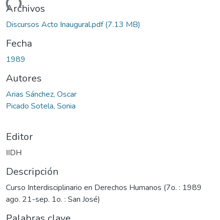
rgando...
Archivos
Discursos Acto Inaugural.pdf
(7.13 MB)
Fecha
1989
Autores
Arias Sánchez, Oscar
Picado Sotela, Sonia
Editor
IIDH
Descripción
Curso Interdisciplinario en Derechos Humanos (7o. : 1989
ago. 21-sep. 1o. : San José)
Palabras clave