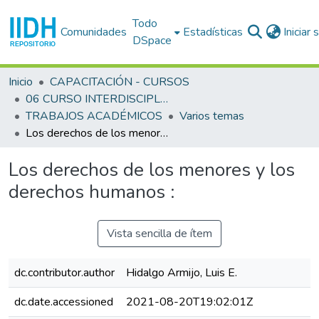
Todo
Comunidades
Estadísticas
Iniciar
DSpace
Inicio
CAPACITACIÓN - CURSOS
06 CURSO INTERDISCIPLINARIO EN DERECHOS HUMANOS (6o. : 1988 ago. 16-26 : San José)
TRABAJOS ACADÉMICOS
Varios temas
Los derechos de los menores y los derechos humanos :
Los derechos de los menores y los
derechos humanos :
Vista sencilla de ítem
dc.contributor.author
Hidalgo Armijo, Luis E.
dc.date.accessioned
2021-08-20T19:02:01Z