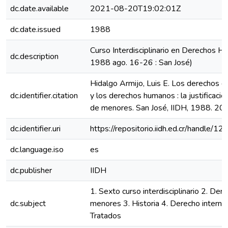
dc.date.available
2021-08-20T19:02:01Z
dc.date.issued
1988
Curso Interdisciplinario en Derechos H
dc.description
1988 ago. 16-26 : San José)
Hidalgo Armijo, Luis E. Los derechos 
dc.identifier.citation
y los derechos humanos : la justificaci
de menores. San José, IIDH, 1988. 202
dc.identifier.uri
https://repositorio.iidh.ed.cr/handle
dc.language.iso
es
dc.publisher
IIDH
1. Sexto curso interdisciplinario 2. Der
dc.subject
menores 3. Historia 4. Derecho internac
Tratados