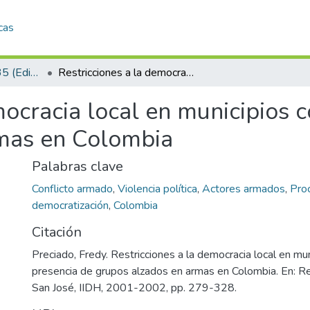
cas
REVISTA IIDH 34-35 (Edición especial sobre participación política - 2001-2002)
Restricciones a la democracia local en municipios con presencia de grupos alzados en armas en Colombia
mocracia local en municipios 
mas en Colombia
Palabras clave
Conflicto armado
,
Violencia política
,
Actores armados
,
Pro
democratización
,
Colombia
Citación
Preciado, Fredy. Restricciones a la democracia local en mu
presencia de grupos alzados en armas en Colombia. En: Re
San José, IIDH, 2001-2002, pp. 279-328.