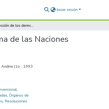
Iniciar sesión
La protección de los derechos humanos en el sistema de las Naciones Unidas
ma de las Naciones
 Andina (1o. : 1993
nvencional
,
nidas
,
Órganos de
es
,
Resoluciones