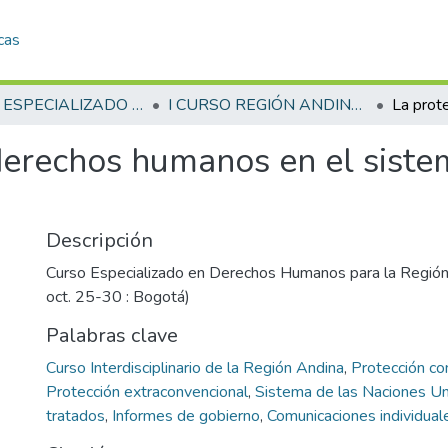
cas
CURSO ESPECIALIZADO EN DERECHOS HUMANOS PARA LA REGIÓN ANDINA (1o. : 1993 oct. 25-30 : Bogotá)
I CURSO REGIÓN ANDINA (1o. : 1993 oct. 25-30)
derechos humanos en el siste
Descripción
Curso Especializado en Derechos Humanos para la Región
oct. 25-30 : Bogotá)
Palabras clave
Curso Interdisciplinario de la Región Andina
,
Protección co
Protección extraconvencional
,
Sistema de las Naciones U
tratados
,
Informes de gobierno
,
Comunicaciones individual