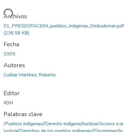
ando...
Archivos
01_PRESENTACION_pueblos_indigenas_Ombudsman.pdf
(236.58 KB)
Fecha
2005
Autores
Cuéllar Martínez, Roberto
Editor
IIDH
Palabras clave
/Pueblos indígenas//Derecho indígena//Justicia//Acceso a la
justicia//Derechos de los pueblos indígenas//Discriminación