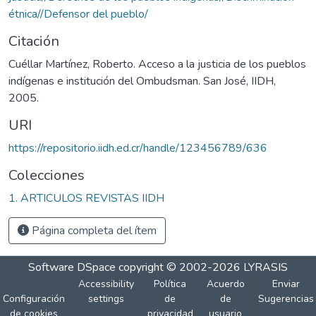
étnica//Defensor del pueblo/
Citación
Cuéllar Martínez, Roberto. Acceso a la justicia de los pueblos
indígenas e institución del Ombudsman. San José, IIDH,
2005.
URI
https://repositorio.iidh.ed.cr/handle/123456789/636
Colecciones
1. ARTICULOS REVISTAS IIDH
Página completa del ítem
Software DSpace
copyright © 2002-2026
LYRASIS
Accessibility
Política
Acuerdo
Enviar
Configuración
settings
de
de
Sugerencias
de cookies
privacidad
usuario