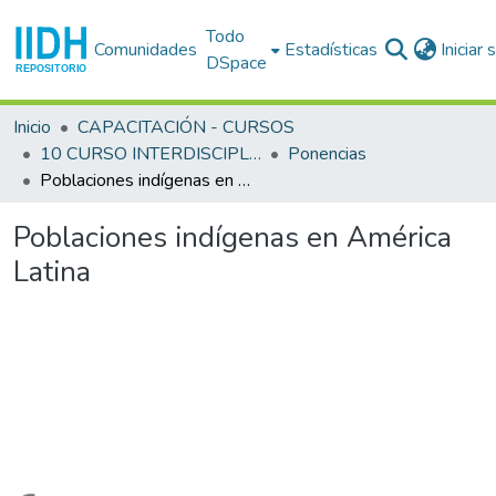
Todo
Comunidades
Estadísticas
Iniciar
DSpace
Inicio
CAPACITACIÓN - CURSOS
10 CURSO INTERDISCIPLINARIO EN DERECHOS HUMANOS (10o. : 1992 set. 22 - oct. 2 : San José)
Ponencias
Poblaciones indígenas en América Latina
Poblaciones indígenas en América
Latina