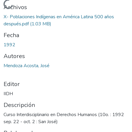
Cargando...
Archivos
X- Poblaciones Indígenas en América Latina 500 años
después.pdf
(1.03 MB)
Fecha
1992
Autores
Mendoza Acosta, José
Editor
IIDH
Descripción
Curso Interdisciplinario en Derechos Humanos (10o. : 1992
sep. 22 - oct. 2 : San José)