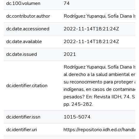
dc.100.volumen
74
dc.contributor.author
Rodríguez Yupanqui, Sofía Diana Is
dc.date.accessioned
2022-11-14T18:21:24Z
dc.date.available
2022-11-14T18:21:24Z
dc.date.issued
2021
Rodríguez Yupanqui, Sofía Diana Is
al derecho a la salud ambiental en 
su reconocimiento para proteger a 
dc.identifier.citation
indígenas, en casos de contaminac
pesados? En: Revista IIDH, 74. San
pp. 245-282.
dc.identifier.issn
1015-5074
dc.identifier.uri
https://repositorio.iidh.ed.cr/ha