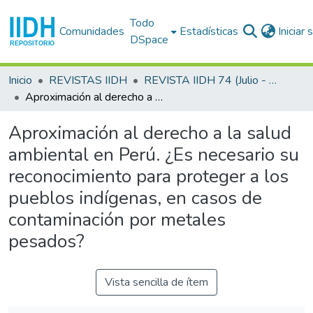
Todo
Comunidades
Estadísticas
Iniciar
DSpace
Inicio
REVISTAS IIDH
REVISTA IIDH 74 (Julio - Diciembre 2021)
Aproximación al derecho a la salud ambiental en Perú. ¿Es necesario su reconocimiento para proteger a los pueblos indígenas, en casos de contaminación por metales pesados?
Aproximación al derecho a la salud
ambiental en Perú. ¿Es necesario su
reconocimiento para proteger a los
pueblos indígenas, en casos de
contaminación por metales
pesados?
Vista sencilla de ítem