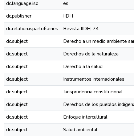
dc.language.iso
es
dc.publisher
IIDH
dc.relation.ispartofseries
Revista IIDH, 74
dc.subject
Derecho a un medio ambiente san
dc.subject
Derechos de la naturaleza
dc.subject
Derecho a la salud
dc.subject
Instrumentos internacionales
dc.subject
Jurisprudencia constitucional
dc.subject
Derechos de los pueblos indígenas
dc.subject
Enfoque intercultural
dc.subject
Salud ambiental