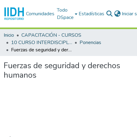
Todo
Comunidades
Estadísticas
Iniciar
DSpace
Inicio
CAPACITACIÓN - CURSOS
10 CURSO INTERDISCIPLINARIO EN DERECHOS HUMANOS (10o. : 1992 set. 22 - oct. 2 : San José)
Ponencias
Fuerzas de seguridad y derechos humanos
Fuerzas de seguridad y derechos
humanos
Cargando...