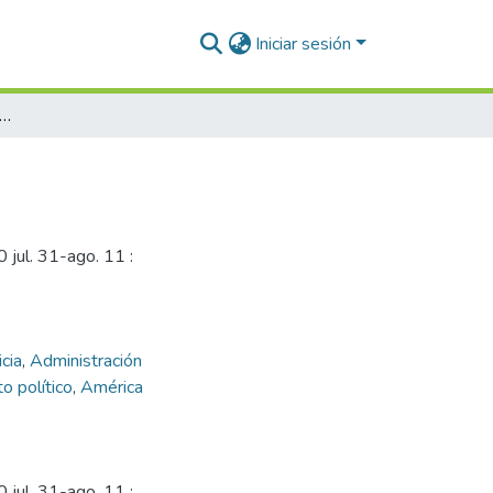
Iniciar sesión
orma judicial en América Latina
 jul. 31-ago. 11 :
icia
,
Administración
o político
,
América
 jul. 31-ago. 11 :