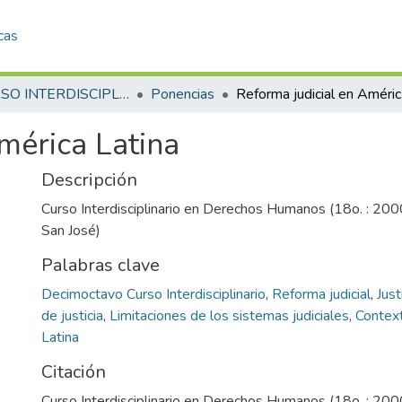
cas
18 CURSO INTERDISCIPLINARIO EN DERECHOS HUMANOS (18o. : 2000 jul. 31-ago. 11 : San José)
Ponencias
Ref
mérica Latina
Descripción
Curso Interdisciplinario en Derechos Humanos (18o. : 2000
San José)
Palabras clave
Decimoctavo Curso Interdisciplinario
,
Reforma judicial
,
Just
de justicia
,
Limitaciones de los sistemas judiciales
,
Context
Latina
Citación
Curso Interdisciplinario en Derechos Humanos (18o. : 2000