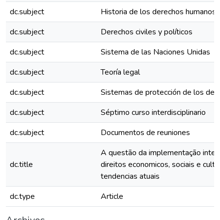
dc.subject
Historia de los derechos humanos
dc.subject
Derechos civiles y políticos
dc.subject
Sistema de las Naciones Unidas
dc.subject
Teoría legal
dc.subject
Sistemas de protección de los de
dc.subject
Séptimo curso interdisciplinario
dc.subject
Documentos de reuniones
A questão da implementação intern
dc.title
direitos economicos, sociais e cultu
tendencias atuais
dc.type
Article