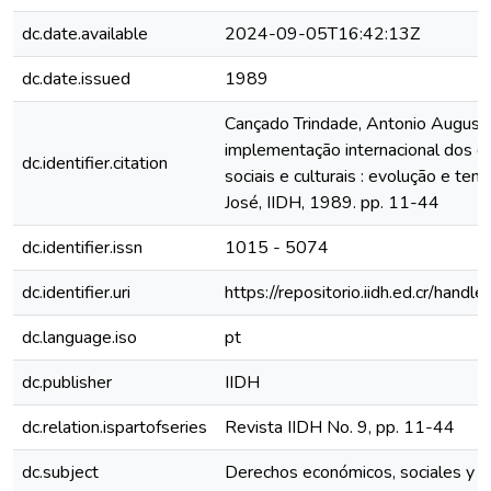
dc.date.available
2024-09-05T16:42:13Z
dc.date.issued
1989
Cançado Trindade, Antonio August
implementação internacional dos di
dc.identifier.citation
sociais e culturais : evolução e ten
José, IIDH, 1989. pp. 11-44
dc.identifier.issn
1015 - 5074
dc.identifier.uri
https://repositorio.iidh.ed.cr/ha
dc.language.iso
pt
dc.publisher
IIDH
dc.relation.ispartofseries
Revista IIDH No. 9, pp. 11-44
dc.subject
Derechos económicos, sociales y cu