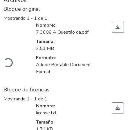
Archivos
Bloque original
Mostrando
1 - 1 de 1
Nombre:
7 3606 A Questáo da.pdf
Tamaño:
argando...
2.53 MB
Formato:
Adobe Portable Document
Format
Bloque de licencias
Mostrando
1 - 1 de 1
Nombre:
license.txt
Tamaño:
1.71 KB