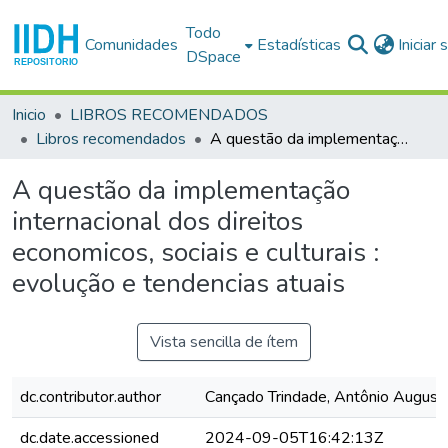
Todo
Comunidades
Estadísticas
Iniciar
DSpace
Inicio
LIBROS RECOMENDADOS
Libros recomendados
A questão da implementação internacional dos direitos economicos, sociais e culturais : evolução e tendencias atuais
A questão da implementação
internacional dos direitos
economicos, sociais e culturais :
evolução e tendencias atuais
Vista sencilla de ítem
dc.contributor.author
Cançado Trindade, Antônio August
dc.date.accessioned
2024-09-05T16:42:13Z