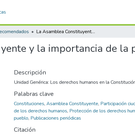
cas
 recomendados
La Asamblea Constituyente y la importancia de la participación de la sociedad civil
ente y la importancia de la p
Descripción
Unidad Genérica: Los derechos humanos en la Constituci
Palabras clave
Constituciones
,
Asamblea Constituyente
,
Participación ci
de los derechos humanos
,
Protección de los derechos hu
pueblo
,
Publicaciones periódicas
Citación