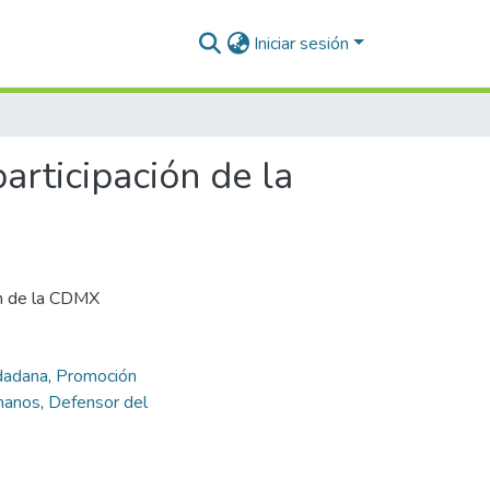
Iniciar sesión
articipación de la
ón de la CDMX
udadana
,
Promoción
manos
,
Defensor del