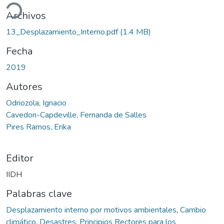
ando...
Archivos
13_Desplazamiento_Interno.pdf
(1.4 MB)
Fecha
2019
Autores
Odriozola, Ignacio
Cavedon-Capdeville, Fernanda de Salles
Pires Ramos, Erika
Editor
IIDH
Palabras clave
Desplazamiento interno por motivos ambientales
,
Cambio
climático
,
Desastres
,
Principios Rectores para los