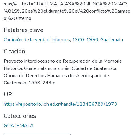
mas/#:~:text=GUATEMALA%3A%20NUNCA%20M%C3
%81S%20es%20el,durante%20el%20conflicto%20armad
o%20interno
Palabras clave
Comisión de la verdad
,
Informes
,
1960-1996
,
Guatemala
Citación
Proyecto Interdiocesano de Recuperación de la Memoria
Histórica. Guatemala nunca más. Ciudad de Guatemala,
Oficina de Derechos Humanos del Arzobispado de
Guatemala, 1998. 243 p.
URI
https://repositorio.iidh.ed.cr/handle/123456789/1973
Colecciones
GUATEMALA