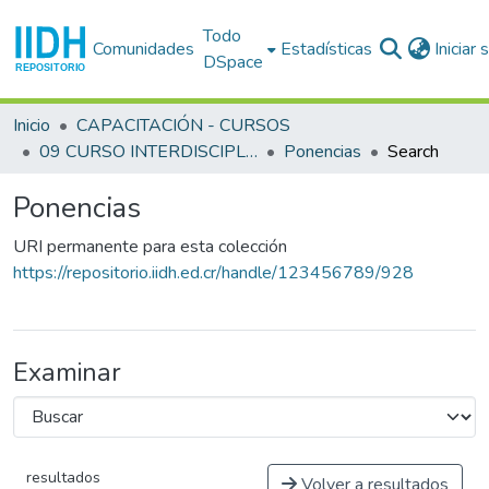
Todo
Comunidades
Estadísticas
Iniciar
DSpace
Inicio
CAPACITACIÓN - CURSOS
09 CURSO INTERDISCIPLINARIO EN DERECHOS HUMANOS (9o. : 1991 ago. 1-10 : San José)
Ponencias
Search
Ponencias
URI permanente para esta colección
https://repositorio.iidh.ed.cr/handle/123456789/928
Examinar
resultados
Volver a resultados