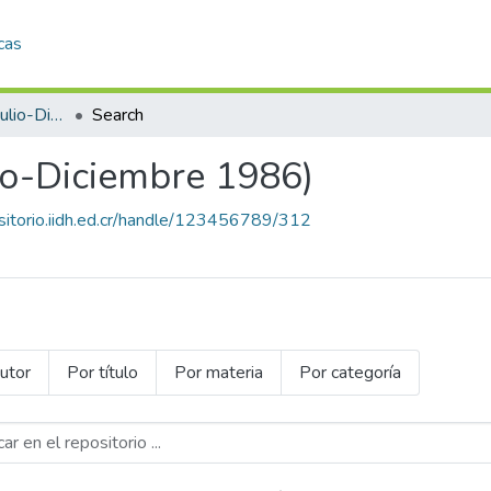
cas
REVISTA IIDH 04 (Julio-Diciembre 1986)
Search
io-Diciembre 1986)
ositorio.iidh.ed.cr/handle/123456789/312
utor
Por título
Por materia
Por categoría