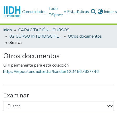
Todo
Comunidades
Estadísticas
Iniciar
DSpace
Inicio
CAPACITACIÓN - CURSOS
02 CURSO INTERDISCIPLINARIO EN DERECHOS HUMANOS (2o. : 1984 sep. 3-14 : San José)
Otros documentos
Search
Otros documentos
URI permanente para esta colección
https://repositorio.iidh.ed.cr/handle/123456789/746
Examinar