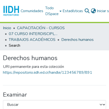
Todo
Comunidades
Estadísticas
Iniciar
DSpace
Inicio
CAPACITACIÓN - CURSOS
07 CURSO INTERDISCIPLINARIO EN DERECHOS HUMANOS (7o. : 1989 ago. 21- sep. 1 : San José)
TRABAJOS ACADÉMICOS
Derechos humanos
Search
Derechos humanos
URI permanente para esta colección
https://repositorio.iidh.ed.cr/handle/123456789/891
Examinar