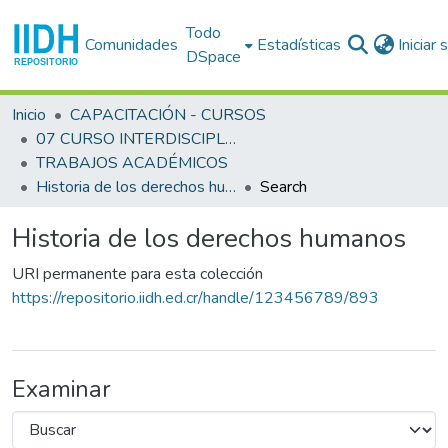
Todo
Comunidades
Estadísticas
Iniciar
DSpace
Inicio
CAPACITACIÓN - CURSOS
07 CURSO INTERDISCIPLINARIO EN DERECHOS HUMANOS (7o. : 1989 ago. 21- sep. 1 : San José)
TRABAJOS ACADÉMICOS
Historia de los derechos humanos
Search
Historia de los derechos humanos
URI permanente para esta colección
https://repositorio.iidh.ed.cr/handle/123456789/893
Examinar