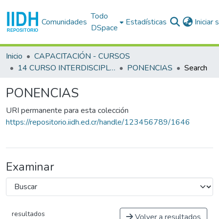
Todo
Comunidades
Estadísticas
Iniciar
DSpace
Inicio
CAPACITACIÓN - CURSOS
14 CURSO INTERDISCIPLINARIO EN DERECHOS HUMANOS (14o. : 1996 jun. 11 - 21 : San José)
PONENCIAS
Search
PONENCIAS
URI permanente para esta colección
https://repositorio.iidh.ed.cr/handle/123456789/1646
Examinar
resultados
Volver a resultados