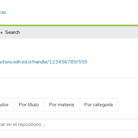
cas
Search
ositorio.iidh.ed.cr/handle/123456789/559
utor
Por título
Por materia
Por categoría