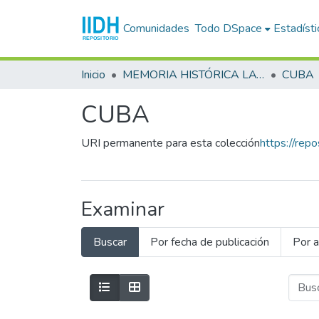
Comunidades
Todo DSpace
Estadísti
Inicio
MEMORIA HISTÓRICA LATINOAMERICANA
CUBA
CUBA
URI permanente para esta colección
https://rep
Examinar
Buscar
Por fecha de publicación
Por a