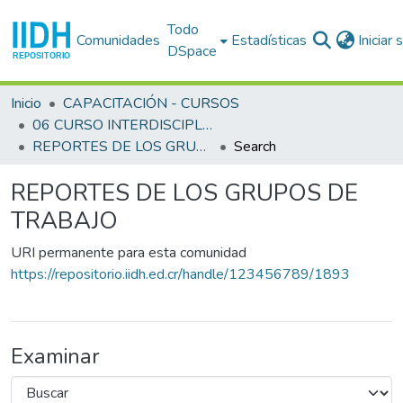
Todo
Comunidades
Estadísticas
Iniciar
DSpace
Inicio
CAPACITACIÓN - CURSOS
06 CURSO INTERDISCIPLINARIO EN DERECHOS HUMANOS (6o. : 1988 ago. 16-26 : San José)
REPORTES DE LOS GRUPOS DE TRABAJO
Search
REPORTES DE LOS GRUPOS DE
TRABAJO
URI permanente para esta comunidad
https://repositorio.iidh.ed.cr/handle/123456789/1893
Examinar