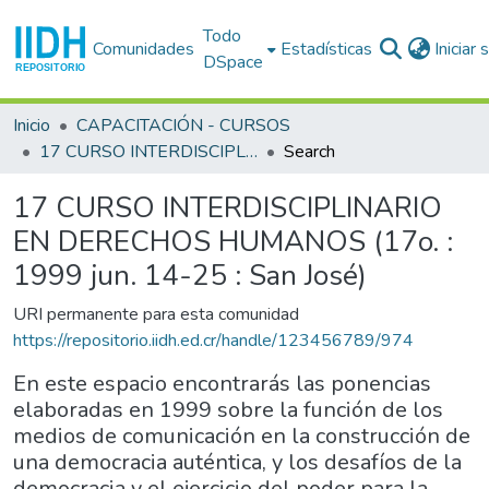
Todo
Comunidades
Estadísticas
Iniciar
DSpace
Inicio
CAPACITACIÓN - CURSOS
17 CURSO INTERDISCIPLINARIO EN DERECHOS HUMANOS (17o. : 1999 jun. 14-25 : San José)
Search
17 CURSO INTERDISCIPLINARIO
EN DERECHOS HUMANOS (17o. :
1999 jun. 14-25 : San José)
URI permanente para esta comunidad
https://repositorio.iidh.ed.cr/handle/123456789/974
En este espacio encontrarás las ponencias
elaboradas en 1999 sobre la función de los
medios de comunicación en la construcción de
una democracia auténtica, y los desafíos de la
democracia y el ejercicio del poder para la