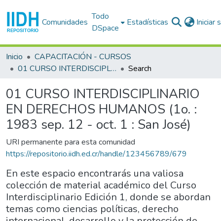
Todo
Comunidades
Estadísticas
Iniciar
DSpace
Inicio
CAPACITACIÓN - CURSOS
01 CURSO INTERDISCIPLINARIO EN DERECHOS HUMANOS (1o. : 1983 sep. 12 - oct. 1 : San José)
Search
01 CURSO INTERDISCIPLINARIO
EN DERECHOS HUMANOS (1o. :
1983 sep. 12 - oct. 1 : San José)
URI permanente para esta comunidad
https://repositorio.iidh.ed.cr/handle/123456789/679
En este espacio encontrarás una valiosa
colección de material académico del Curso
Interdisciplinario Edición 1, donde se abordan
temas como ciencias políticas, derecho
internacional, desarrollo y la protección de