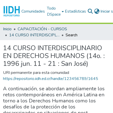
Todo
Comunidades
Estadísticas
Iniciar
DSpace
Inicio
CAPACITACIÓN - CURSOS
14 CURSO INTERDISCIPLINARIO EN DERECHOS HUMANOS (14o. : 1996 jun. 11 - 21 : San José)
Search
14 CURSO INTERDISCIPLINARIO
EN DERECHOS HUMANOS (14o. :
1996 jun. 11 - 21 : San José)
URI permanente para esta comunidad
https://repositorio.iidh.ed.cr/handle/123456789/1645
A continuación, se abordan ampliamente los
retos contemporáneos en América Latina en
torno a los Derechos Humanos como los
desafíos de la protección de los
desarraigados en situaciones de post-