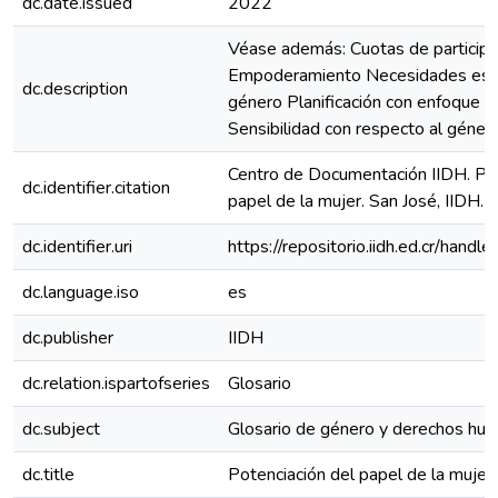
dc.date.issued
2022
Véase además: Cuotas de participac
Empoderamiento Necesidades estr
dc.description
género Planificación con enfoque 
Sensibilidad con respecto al géner
Centro de Documentación IIDH. Pot
dc.identifier.citation
papel de la mujer. San José, IIDH.
dc.identifier.uri
https://repositorio.iidh.ed.cr/ha
dc.language.iso
es
dc.publisher
IIDH
dc.relation.ispartofseries
Glosario
dc.subject
Glosario de género y derechos hu
dc.title
Potenciación del papel de la mujer