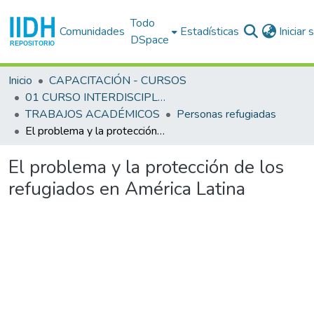
Todo
Comunidades
Estadísticas
Iniciar
DSpace
Inicio
CAPACITACIÓN - CURSOS
01 CURSO INTERDISCIPLINARIO EN DERECHOS HUMANOS (1o. : 1983 sep. 12 - oct. 1 : San José)
TRABAJOS ACADÉMICOS
Personas refugiadas
El problema y la protección de los refugiados en América Latina
El problema y la protección de los
refugiados en América Latina