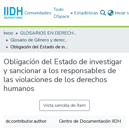
Todo
Comunidades
Estadísticas
Iniciar
DSpace
Inicio
GLOSARIOS EN DERECHOS HUMANOS
Glosario de Género y derechos humanos
Obligación del Estado de investigar y sancionar a los responsables de las violaciones de los derechos humanos
Obligación del Estado de investigar
y sancionar a los responsables de
las violaciones de los derechos
humanos
Vista sencilla de ítem
dc.contributor.author
Centro de Documentación IIDH