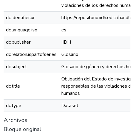
violaciones de los derechos humano
dc.identifier.uri
https://repositorio.iidh.ed.cr/ha
dc.language.iso
es
dc.publisher
IIDH
dc.relation.ispartofseries
Glosario
dc.subject
Glosario de género y derechos hu
Obligación del Estado de investigar
dc.title
responsables de las violaciones de
humanos
dc.type
Dataset
Archivos
Bloque original