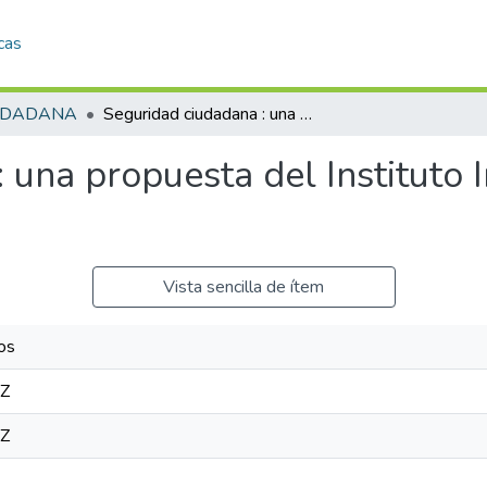
cas
UDADANA
Seguridad ciudadana : una propuesta del Instituto Interamericano de Derechos Humanos
 una propuesta del Instituto 
Vista sencilla de ítem
os
3Z
3Z