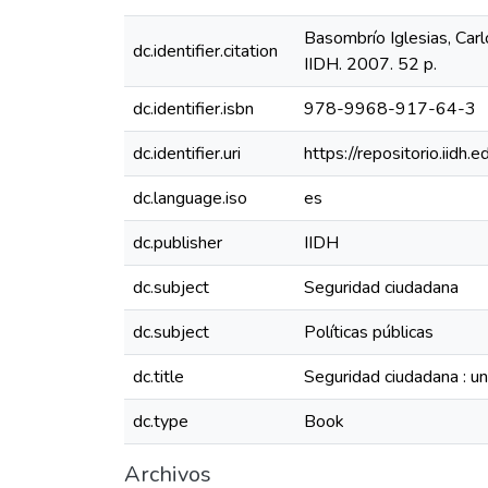
Basombrío Iglesias, Car
dc.identifier.citation
IIDH. 2007. 52 p.
dc.identifier.isbn
978-9968-917-64-3
dc.identifier.uri
https://repositorio.iid
dc.language.iso
es
dc.publisher
IIDH
dc.subject
Seguridad ciudadana
dc.subject
Políticas públicas
dc.title
Seguridad ciudadana : u
dc.type
Book
Archivos