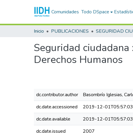
Comunidades
Todo DSpace
Estadísti
Inicio
PUBLICACIONES
SEGURIDAD CI
Seguridad ciudadana :
Derechos Humanos
dc.contributor.author
Basombrío Iglesias, Carl
dc.date.accessioned
2019-12-01T05:57:0
dc.date.available
2019-12-01T05:57:0
dc.date.issued
2007