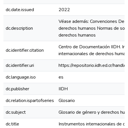
dc.date.issued
2022
Véase además: Convenciones Decl
dc.description
derechos humanos Normas de soft
derechos humanos
Centro de Documentación IIDH. In
dc.identifier.citation
internacionales de derechos humano
dc.identifier.uri
https://repositorio.iidh.ed.cr/ha
dc.language.iso
es
dc.publisher
IIDH
dc.relation.ispartofseries
Glosario
dc.subject
Glosario de género y derechos hu
dc.title
Instrumentos internacionales de 