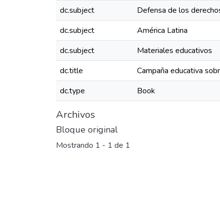
dc.subject
Defensa de los derech
dc.subject
América Latina
dc.subject
Materiales educativos
dc.title
Campaña educativa sobr
dc.type
Book
Archivos
Bloque original
Mostrando
1 - 1 de 1