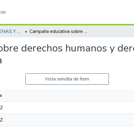
cas
PUEBLOS INDÍGENAS Y AFRODESCENDIENTES
Campaña educativa sobre derechos humanos y derechos indígenas : mediación pedagógica
bre derechos humanos y dere
a
Vista sencilla de ítem
a
1Z
1Z