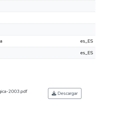
ca
es_ES
es_ES
gica-2003.pdf
Descargar