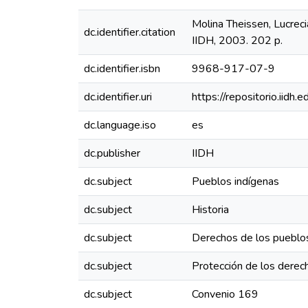
Molina Theissen, Lucrec
dc.identifier.citation
IIDH, 2003. 202 p.
dc.identifier.isbn
9968-917-07-9
dc.identifier.uri
https://repositorio.iid
dc.language.iso
es
dc.publisher
IIDH
dc.subject
Pueblos indígenas
dc.subject
Historia
dc.subject
Derechos de los pueblo
dc.subject
Protección de los dere
dc.subject
Convenio 169