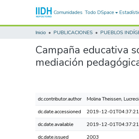
Comunidades
Todo DSpace
Estadísti
Inicio
PUBLICACIONES
Campaña educativa so
mediación pedagógic
dc.contributor.author
Molina Theissen, Lucreci
dc.date.accessioned
2019-12-01T04:37:2
dc.date.available
2019-12-01T04:37:2
dc.date.issued
2003