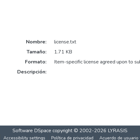
Nombre:
license.txt
Tamaño:
1.71 KB
Formato:
Item-specific license agreed upon to s
Descripción:
Software DSpace
copyright © 2002-2026
LYRASIS
Accessibility settings
Política de privacidad
Acuerdo de usuario 