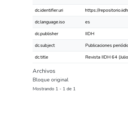
dc.identifier.uri
https://repositorio.
dc.language.iso
es
dc.publisher
IIDH
dc.subject
Publicaciones periódi
dc.title
Revista IIDH 64 (Jul
Archivos
Bloque original
Mostrando
1 - 1 de 1