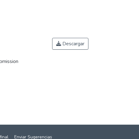
Descargar
ubmission
final
Enviar Sugerencias