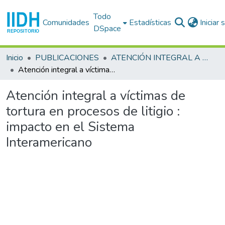
Todo
Comunidades
Estadísticas
Iniciar
DSpace
Inicio
PUBLICACIONES
ATENCIÓN INTEGRAL A LAS VÍCTIMAS DE TORTURA EN PROCESOS DE LITIGIO
Atención integral a víctimas de tortura en procesos de litigio : impacto en el Sistema Interamericano
Atención integral a víctimas de
tortura en procesos de litigio :
impacto en el Sistema
Interamericano