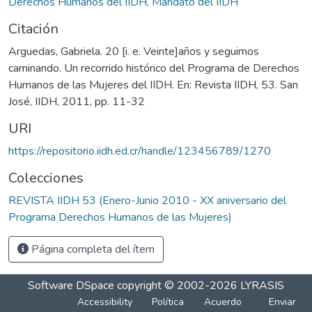
Derechos Humanos del IIDH
,
Mandato del IIDH
Citación
Arguedas, Gabriela. 20 [i. e. Veinte]años y seguimos
caminando. Un recorrido histórico del Programa de Derechos
Humanos de las Mujeres del IIDH. En: Revista IIDH, 53. San
José, IIDH, 2011, pp. 11-32
URI
https://repositorio.iidh.ed.cr/handle/123456789/1270
Colecciones
REVISTA IIDH 53 (Enero-Junio 2010 - XX aniversario del
Programa Derechos Humanos de las Mujeres)
Página completa del ítem
Software DSpace
copyright © 2002-2026
LYRASIS
Accessibility
Política
Acuerdo
Enviar