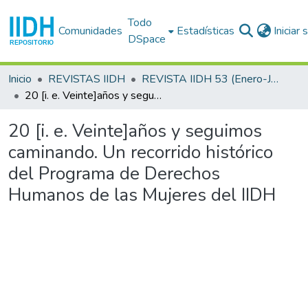
Todo
Comunidades
Estadísticas
Iniciar
DSpace
Inicio
REVISTAS IIDH
REVISTA IIDH 53 (Enero-Junio 2010 - XX aniversario del Programa Derechos Humanos de las Mujeres)
20 [i. e. Veinte]años y seguimos caminando. Un recorrido histórico del Programa de Derechos Humanos de las Mujeres del IIDH
20 [i. e. Veinte]años y seguimos
caminando. Un recorrido histórico
del Programa de Derechos
Humanos de las Mujeres del IIDH