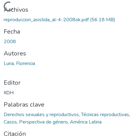
Cargando...
Archivos
reproduccion_asistida_al-4-2008ok.pdf
(56.18 MB)
Fecha
2008
Autores
Luna, Florencia
Editor
IIDH
Palabras clave
Derechos sexuales y reproductivos
,
Técnicas reproductivas
,
Casos
,
Perspectiva de género
,
América Latina
Citación