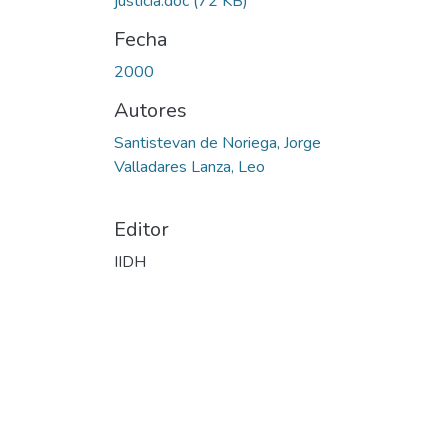
justicia.doc
(72 KB)
Fecha
2000
Autores
Santistevan de Noriega, Jorge
Valladares Lanza, Leo
Editor
IIDH