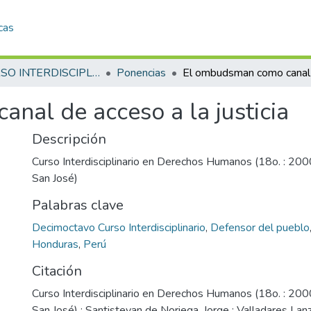
cas
18 CURSO INTERDISCIPLINARIO EN DERECHOS HUMANOS (18o. : 2000 jul. 31-ago. 11 : San José)
Ponencias
nal de acceso a la justicia
Descripción
Curso Interdisciplinario en Derechos Humanos (18o. : 2000
San José)
Palabras clave
Decimoctavo Curso Interdisciplinario
,
Defensor del pueblo
Honduras
,
Perú
Citación
Curso Interdisciplinario en Derechos Humanos (18o. : 2000
San José) ; Santistevan de Noriega, Jorge ; Valladares Lanz