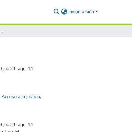
Iniciar sesión
El ombudsman como canal de acceso a la justicia
 jul. 31-ago. 11 :
,
Acceso a la justicia
,
 jul. 31-ago. 11 :
a, Leo. El