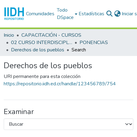
Todo
Comunidades
Estadísticas
Iniciar
DSpace
Inicio
CAPACITACIÓN - CURSOS
02 CURSO INTERDISCIPLINARIO EN DERECHOS HUMANOS (2o. : 1984 sep. 3-14 : San José)
PONENCIAS
Derechos de los pueblos
Search
Derechos de los pueblos
URI permanente para esta colección
https://repositorio.iidh.ed.cr/handle/123456789/754
Examinar