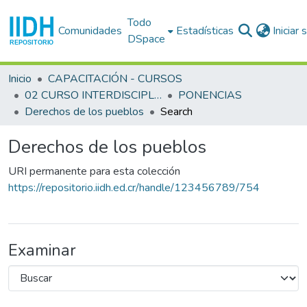
Todo
Comunidades
Estadísticas
Iniciar
DSpace
Inicio
CAPACITACIÓN - CURSOS
02 CURSO INTERDISCIPLINARIO EN DERECHOS HUMANOS (2o. : 1984 sep. 3-14 : San José)
PONENCIAS
Derechos de los pueblos
Search
Derechos de los pueblos
URI permanente para esta colección
https://repositorio.iidh.ed.cr/handle/123456789/754
Examinar