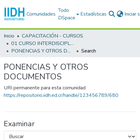
Todo
Comunidades
Estadísticas
Iniciar
DSpace
Inicio
CAPACITACIÓN - CURSOS
01 CURSO INTERDISCIPLINARIO EN DERECHOS HUMANOS (1o. : 1983 sep. 12 - oct. 1 : San José)
PONENCIAS Y OTROS DOCUMENTOS
Search
PONENCIAS Y OTROS
DOCUMENTOS
URI permanente para esta comunidad
https://repositorio.iidh.ed.cr/handle/123456789/680
Examinar