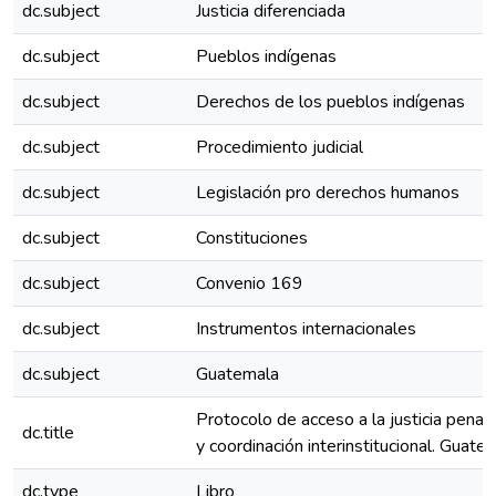
dc.subject
Justicia diferenciada
dc.subject
Pueblos indígenas
dc.subject
Derechos de los pueblos indígenas
dc.subject
Procedimiento judicial
dc.subject
Legislación pro derechos humanos
dc.subject
Constituciones
dc.subject
Convenio 169
dc.subject
Instrumentos internacionales
dc.subject
Guatemala
Protocolo de acceso a la justicia penal i
dc.title
y coordinación interinstitucional. Guate
dc.type
Libro