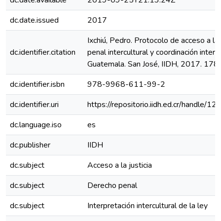
dc.date.available
2019-09-25T21:13:24Z
dc.date.issued
2017
Ixchiú, Pedro. Protocolo de acceso a la j
dc.identifier.citation
penal intercultural y coordinación interin
Guatemala. San José, IIDH, 2017. 178 
dc.identifier.isbn
978-9968-611-99-2
dc.identifier.uri
https://repositorio.iidh.ed.cr/handle
dc.language.iso
es
dc.publisher
IIDH
dc.subject
Acceso a la justicia
dc.subject
Derecho penal
dc.subject
Interpretación intercultural de la ley