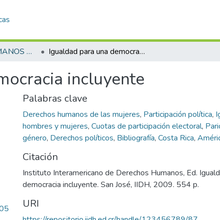
cas
DERECHOS HUMANOS DE LAS MUJERES
Igualdad para una democracia incluyente
mocracia incluyente
Palabras clave
Derechos humanos de las mujeres
,
Participación política
,
I
hombres y mujeres
,
Cuotas de participación electoral
,
Par
género
,
Derechos políticos
,
Bibliografía
,
Costa Rica
,
Améric
Citación
Instituto Interamericano de Derechos Humanos, Ed. Igual
democracia incluyente. San José, IIDH, 2009. 554 p.
URI
.05
https://repositorio.iidh.ed.cr/handle/123456789/87