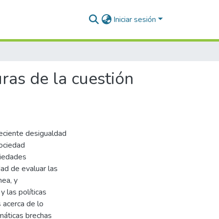
Iniciar sesión
uras de la cuestión
reciente desigualdad
sociedad
ciedades
dad de evaluar las
nea, y
 las políticas
 acerca de lo
amáticas brechas