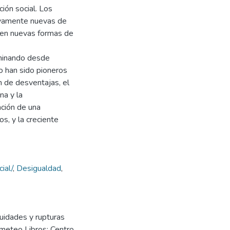
ción social. Los
tivamente nuevas de
yen nuevas formas de
aminando desde
ro han sido pioneros
n de desventajas, el
na y la
ación de una
s, y la creciente
cial/
,
Desigualdad
,
nuidades y rupturas
ometeo Libros; Centro