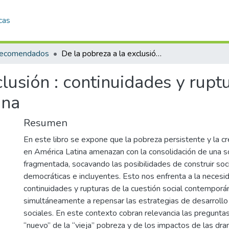
cas
 recomendados
De la pobreza a la exclusión : continuidades y rupturas de la cuestión social en América Latina
lusión : continuidades y rupt
ina
Resumen
En este libro se expone que la pobreza persistente y la c
en América Latina amenazan con la consolidación de una 
fragmentada, socavando las posibilidades de construir so
democráticas e incluyentes. Esto nos enfrenta a la necesi
continuidades y rupturas de la cuestión social contemporá
simultáneamente a repensar las estrategias de desarrollo y
sociales. En este contexto cobran relevancia las preguntas
“nuevo” de la “vieja” pobreza y de los impactos de las dr