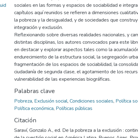
uid
sociales en las formas y espacios de sociabilidad e integra
capítulos aquí reunidos se refieren a dimensiones cualita
la pobreza y la desigualdad, y de sociedades que constru
integración y exclusión.
Reflexionando sobre diversas realidades nacionales, y c
distintas disciplinas, los autores convocados para este lib
en destacar y explorar aspectos tales como la acumulació
endurecimiento de la estructura social, la segregación urba
fragmentación de los espacios de sociabilidad, la consolid
ciudadanía de segunda clase, el agotamiento de los recurso
vulnerabilidad de las experiencias biográficas.
Palabras clave
Pobreza
,
Exclusión social
,
Condiciones sociales
,
Política so
Política económica
,
Políticas públicas
Citación
Saraví, Gonzalo A., ed. De la pobreza a la exclusión : conti
de la cuestión social en América Latina. Buenos Aires, Pr