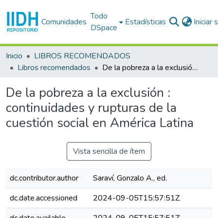
Todo
Comunidades
Estadísticas
Iniciar
DSpace
Inicio
LIBROS RECOMENDADOS
Libros recomendados
De la pobreza a la exclusión : continuidades y rupturas de la cuestión social en América Latina
De la pobreza a la exclusión :
continuidades y rupturas de la
cuestión social en América Latina
Vista sencilla de ítem
dc.contributor.author
Saraví, Gonzalo A., ed.
dc.date.accessioned
2024-09-05T15:57:51Z