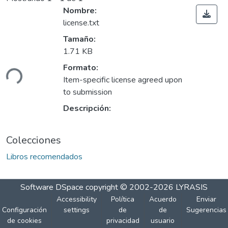
Nombre:
license.txt
Tamaño:
1.71 KB
ando...
Formato:
Item-specific license agreed upon
to submission
Descripción:
Colecciones
Libros recomendados
Software DSpace
copyright © 2002-2026
LYRASIS
Accessibility
Política
Acuerdo
Enviar
Configuración
settings
de
de
Sugerencias
de cookies
privacidad
usuario