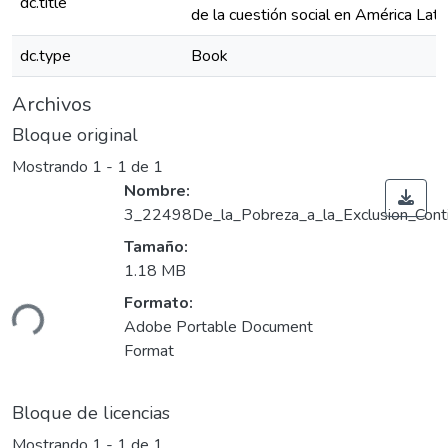
dc.title
de la cuestión social en América Lati
dc.type
Book
Archivos
Bloque original
Mostrando
1 - 1 de 1
Nombre:
3_22498De_la_Pobreza_a_la_Exclusion_Conti
Tamaño:
1.18 MB
ando...
Formato:
Adobe Portable Document
Format
Bloque de licencias
Mostrando
1 - 1 de 1