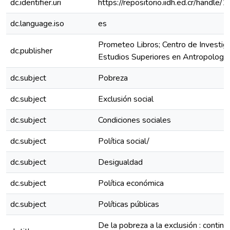
dc.identifier.uri
https://repositorio.iidh.ed.cr/hand
dc.language.iso
es
Prometeo Libros; Centro de Investig
dc.publisher
Estudios Superiores en Antropología
dc.subject
Pobreza
dc.subject
Exclusión social
dc.subject
Condiciones sociales
dc.subject
Política social/
dc.subject
Desigualdad
dc.subject
Política económica
dc.subject
Políticas públicas
De la pobreza a la exclusión : contin