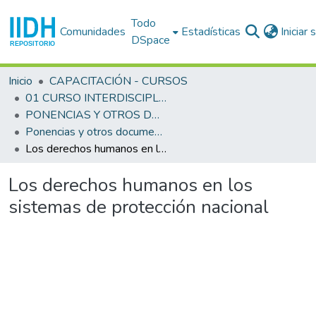
Todo
Comunidades
Estadísticas
Iniciar
DSpace
Inicio
CAPACITACIÓN - CURSOS
01 CURSO INTERDISCIPLINARIO EN DERECHOS HUMANOS (1o. : 1983 sep. 12 - oct. 1 : San José)
PONENCIAS Y OTROS DOCUMENTOS
Ponencias y otros documentos
Los derechos humanos en los sistemas de protección nacional
Los derechos humanos en los
sistemas de protección nacional