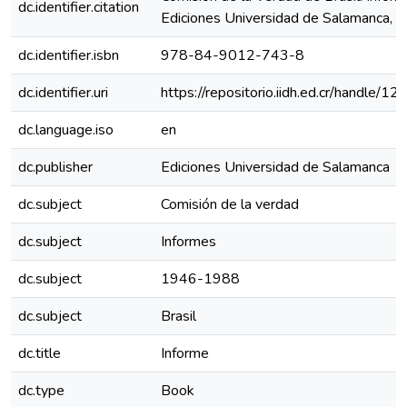
dc.identifier.citation
Ediciones Universidad de Salamanca, 
dc.identifier.isbn
978-84-9012-743-8
dc.identifier.uri
https://repositorio.iidh.ed.cr/handle
dc.language.iso
en
dc.publisher
Ediciones Universidad de Salamanca
dc.subject
Comisión de la verdad
dc.subject
Informes
dc.subject
1946-1988
dc.subject
Brasil
dc.title
Informe
dc.type
Book