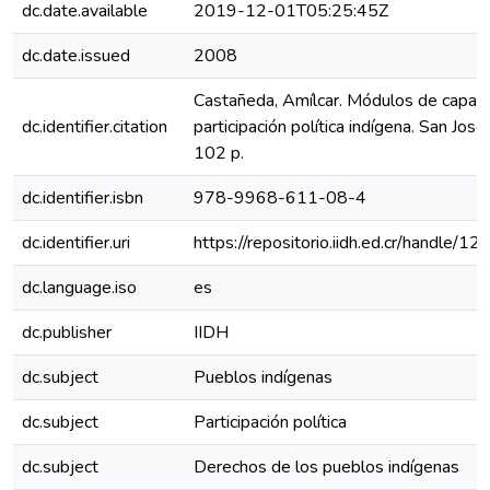
dc.date.available
2019-12-01T05:25:45Z
dc.date.issued
2008
Castañeda, Amílcar. Módulos de capaci
dc.identifier.citation
participación política indígena. San José
102 p.
dc.identifier.isbn
978-9968-611-08-4
dc.identifier.uri
https://repositorio.iidh.ed.cr/handle
dc.language.iso
es
dc.publisher
IIDH
dc.subject
Pueblos indígenas
dc.subject
Participación política
dc.subject
Derechos de los pueblos indígenas