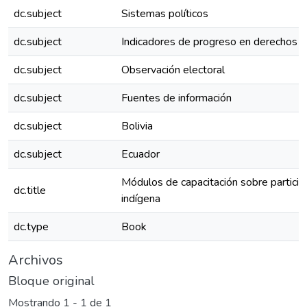
dc.subject
Sistemas políticos
dc.subject
Indicadores de progreso en derechos 
dc.subject
Observación electoral
dc.subject
Fuentes de información
dc.subject
Bolivia
dc.subject
Ecuador
Módulos de capacitación sobre participa
dc.title
indígena
dc.type
Book
Archivos
Bloque original
Mostrando
1 - 1 de 1