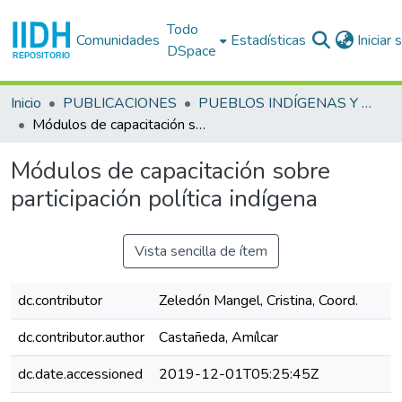
Todo
Comunidades
Estadísticas
Iniciar
DSpace
Inicio
PUBLICACIONES
PUEBLOS INDÍGENAS Y AFRODESCENDIENTES
Módulos de capacitación sobre participación política indígena
Módulos de capacitación sobre
participación política indígena
Vista sencilla de ítem
dc.contributor
Zeledón Mangel, Cristina, Coord.
dc.contributor.author
Castañeda, Amílcar
dc.date.accessioned
2019-12-01T05:25:45Z